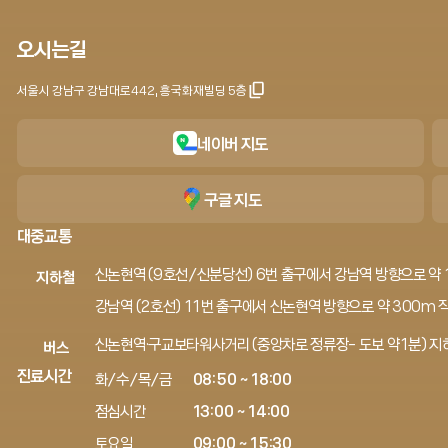
오시는길
서울시 강남구 강남대로442, 흥국화재빌딩 5층
네이버 지도
구글 지도
대중교통
신논현역 (9호선/신분당선) 6번 출구에서 강남역 방향으로 약 1
지하철
강남역 (2호선) 11번 출구에서 신논현역 방향으로 약 300m 직
신논현역·구교보타워사거리 (중앙차로 정류장- 도보 약1분) 지하
버스
진료시간
화/수/목/금
08:50 ~ 18:00
점심시간
13:00 ~ 14:00
토요일
09:00 ~ 15:30