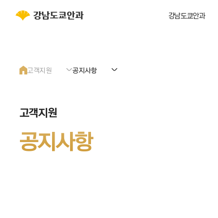
강남도쿄안과
고객지원
공지사항
강남도쿄안과
공지사항
고객지원
줄기세포
이벤트
공지사항
녹내장
미디어
노안백내장
국제환자서비스
망막
환자 후기
시력교정
온라인 상담
안종합진료
온라인 예약