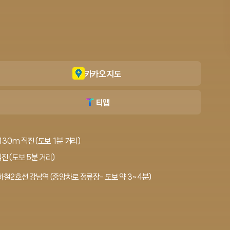
카카오 지도
티맵
30m 직진 (도보 1분 거리)
진 (도보 5분 거리)
철2호선 강남역 (중앙차로 정류장- 도보 약 3~4분)