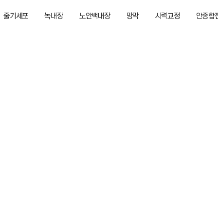
줄기세포
녹내장
노안백내장
망막
시력교정
안종합
인사말
의료진소개
병원 시설
진료철학
위치안내