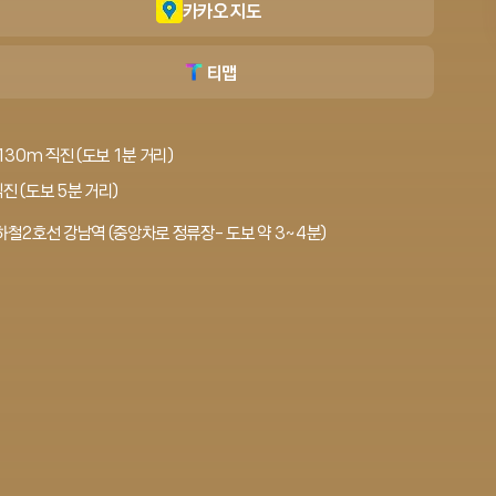
카카오 지도
티맵
30m 직진 (도보 1분 거리)
진 (도보 5분 거리)
철2호선 강남역 (중앙차로 정류장- 도보 약 3~4분)