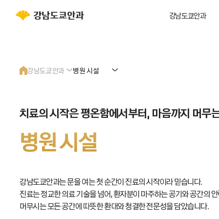
강남도쿄안과
강남도쿄안과
병원 시설
강남도쿄안과
인사말
치료의 시작은 평온함에서부터,
마음까지 머무는
줄기세포
의료진소개
병원 시설
녹내장
병원 시설
노안백내장
진료철학
망막
위치안내
강남도쿄안과는 문을 여는 첫 순간이 진료의 시작이라 믿습니다.
시력교정
진료는 정교한 의료 기술을 넘어, 환자분이 마주하는 공기와 공간의 
머무시는 모든 공간에 따뜻한 환대와 청결한 전문성을 담았습니다.
안종합진료