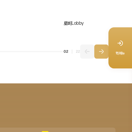
로비
Lobby
02
22
퀵메뉴