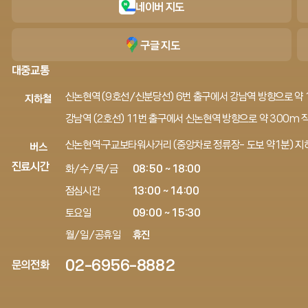
네이버 지도
구글 지도
대중교통
신논현역 (9호선/신분당선) 6번 출구에서 강남역 방향으로 약 1
지하철
강남역 (2호선) 11번 출구에서 신논현역 방향으로 약 300m 직
신논현역·구교보타워사거리 (중앙차로 정류장- 도보 약1분) 지하
버스
진료시간
화/수/목/금
08:50 ~ 18:00
점심시간
13:00 ~ 14:00
토요일
09:00 ~ 15:30
월/일/공휴일
휴진
02-6956-8882
문의전화