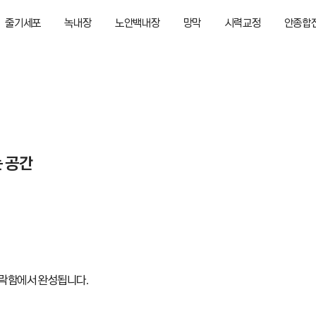
줄기세포
녹내장
노안백내장
망막
시력교정
안종합
인사말
의료진소개
병원 시설
진료철학
위치안내
 공간
안락함에서 완성됩니다.